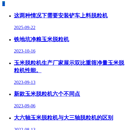
+
这两种情况下需要安装铲车上料脱粒机
2025-09-22
铁地坑净粮玉米脱粒机
2023-10-16
玉米脱粒机生产厂家展示双比重筛净量玉米脱
粒机性能。
2023-09-13
新款玉米脱粒机六个不同点
2023-09-06
大六轴玉米脱粒机与大三轴脱粒机的区别
2022-08-13