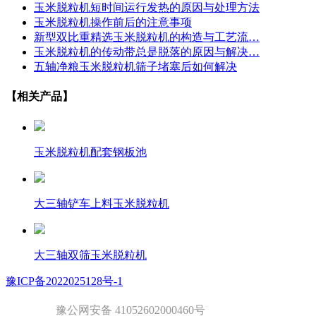
玉米脱粒机短时间运行发热的原因与处理方法
玉米脱粒机操作前后的注意事项
新型双比重精选玉米脱粒机的构造与工艺流…
玉米脱粒机的传动带总是脱落的原因与解决…
五轴净粮玉米脱粒机筛子堵塞后如何解决
【相关产品】
玉米脱粒机配套钢板池
大三轴铲车上料玉米脱粒机
大三轴双筛玉米脱粒机
豫ICP备2022025128号-1
豫公网安备 41052602000460号