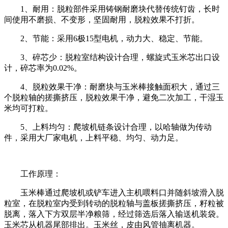
1、耐用：脱粒部件采用铸钢耐磨块代替传统钉齿，长时
间使用不磨损、不变形，坚固耐用，脱粒效果不打折。
2、节能：采用6极15型电机，动力大、稳定、节能。
3、碎芯少：脱粒室结构设计合理，螺旋式玉米芯出口设
计，碎芯率为0.02%。
4、脱粒效果干净：耐磨块与玉米棒接触面积大，通过三
个脱粒轴的搓撕挤压，脱粒效果干净，避免二次加工，干湿玉
米均可打粒。
5、上料均匀：爬坡机链条设计合理，以哈轴做为传动
件，采用大厂家电机，上料平稳、均匀、动力足。
工作原理：
玉米棒通过爬坡机或铲车进入主机喂料口并随斜坡滑入脱
粒室，在脱粒室内受到转动的脱粒轴与盖板搓撕挤压，籽粒被
脱离，落入下方双层半净粮筛，经过筛选后落入输送机装袋。
玉米芯从机器尾部排出。玉米丝，皮由风管抽离机器。