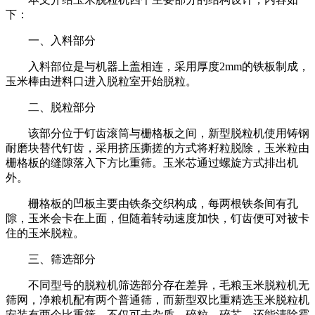
下：
一、入料部分
入料部位是与机器上盖相连，采用厚度2mm的铁板制成，
玉米棒由进料口进入脱粒室开始脱粒。
二、脱粒部分
该部分位于钉齿滚筒与栅格板之间，新型脱粒机使用铸钢
耐磨块替代钉齿，采用挤压撕搓的方式将籽粒脱除，玉米粒由
栅格板的缝隙落入下方比重筛。玉米芯通过螺旋方式排出机
外。
栅格板的凹板主要由铁条交织构成，每两根铁条间有孔
隙，玉米会卡在上面，但随着转动速度加快，钉齿便可对被卡
住的玉米脱粒。
三、筛选部分
不同型号的脱粒机筛选部分存在差异，毛粮玉米脱粒机无
筛网，净粮机配有两个普通筛，而新型双比重精选玉米脱粒机
安装有两个比重筛，不仅可去杂质、碎粒、碎芯，还能清除霉